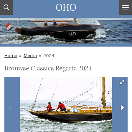
OHO
Ga
direct
naar
de
hoofdinhoud
Home
»
Media
»
2024
Brouwse Classics Regatta 2024