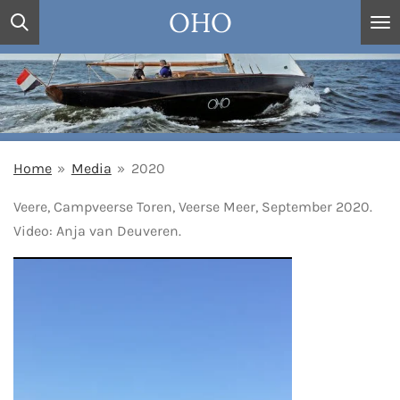
OHO
Ga
direct
naar
de
hoofdinhoud
Home
»
Media
»
2020
Veere, Campveerse Toren, Veerse Meer, September 2020.
Video: Anja van Deuveren.