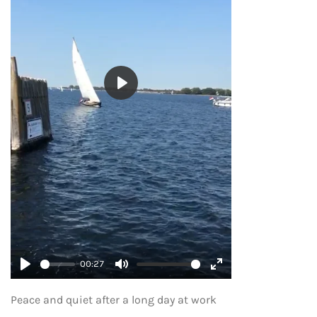
P
l
a
y
00:27
P
M
E
l
u
n
Peace and quiet after a long day at work