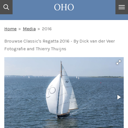
OHO
Ga
direct
naar
Home
»
Media
»
2016
de
hoofdinhoud
Brouwse Classic's Regatta 2016 - By Dick van der Veer
Fotografie and Thierry Thuijns