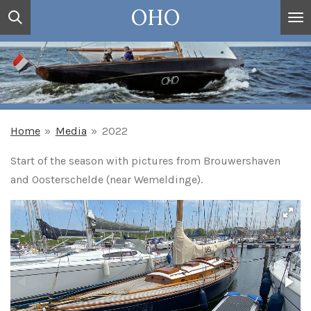
OHO
Ga
direct
naar
de
hoofdinhoud
Home
»
Media
»
2022
Start of the season with pictures from Brouwershaven
and Oosterschelde (near Wemeldinge).